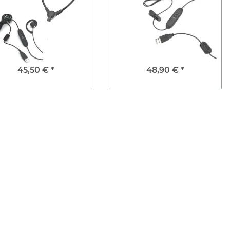
45,50 €
*
48,90 €
*