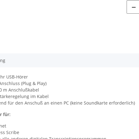
ung
Ohr USB-Hörer
nschluss (Plug & Play)
,0 m Anschlußkabel
tärkeregelung im Kabel
nd für den Anschuß an einen PC (keine Soundkarte erforderlich)
 für:
net
ss Scribe
 alle anderen digitalen Transcriptionsprogrammen