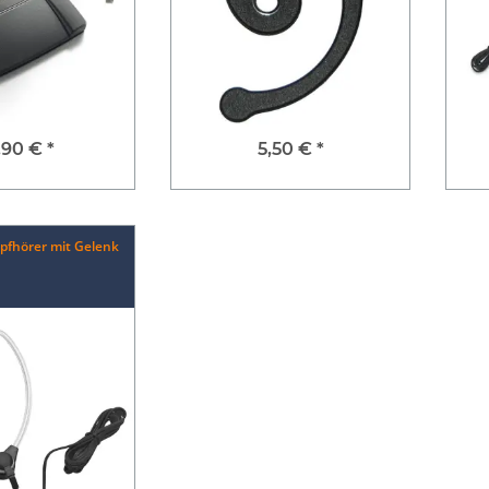
,90 €
*
5,50 €
*
pfhörer mit Gelenk