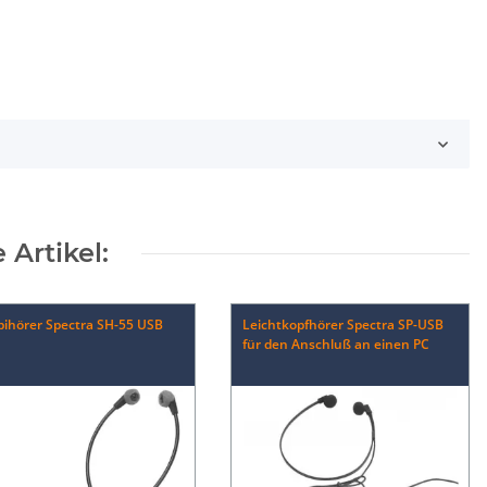
 Artikel:
ihörer Spectra SH-55 USB
Leichtkopfhörer Spectra SP-USB
für den Anschluß an einen PC