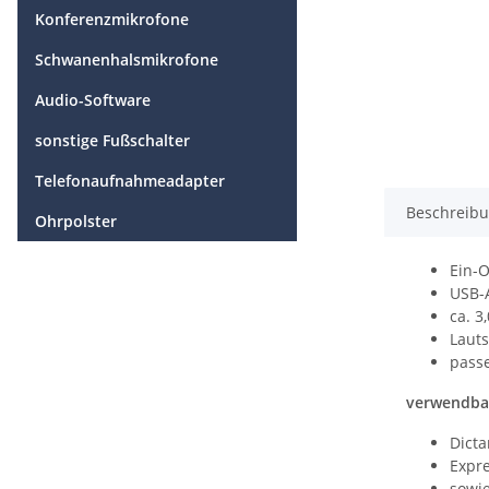
Konferenzmikrofone
Schwanenhalsmikrofone
Audio-Software
sonstige Fußschalter
Telefonaufnahmeadapter
Beschreib
Ohrpolster
Ein-
USB-A
ca. 3
Lauts
passe
verwendbar
Dicta
Expre
sowie