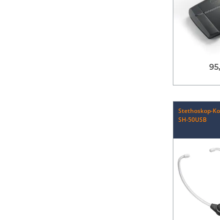
95
Stethoskop-Ko
SH-50USB