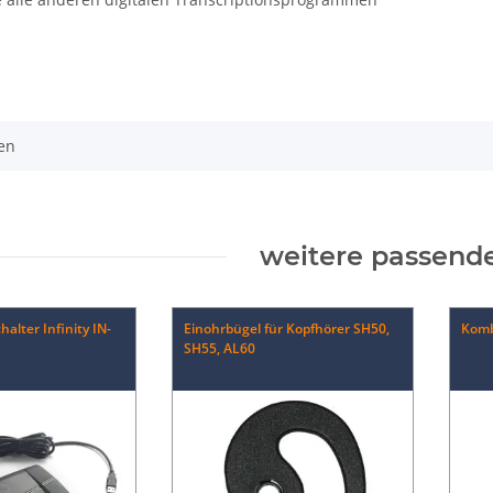
en
weitere passende
halter Infinity IN-
Einohrbügel für Kopfhörer SH50,
Komb
SH55, AL60