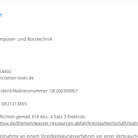
m
omputer- und Bürotechnik
264402
ictation-tools.de
-Identifikationsnummer: DE200399067
. DE21213855
lichten gemäß §18 Abs. 4 Satz 3 ElektroG:
muv.de/themen/wasser-ressourcen-abfall/kreislaufwirtschaft/statis
Teilnahme an einem Streitbeilegungsverfahren vor einer Verbraucher