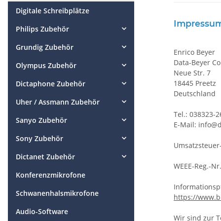
Digitale Schreibplätze
Impressu
Philips Zubehör
Grundig Zubehör
Enrico Beyer
Data-Beyer C
Olympus Zubehör
Neue Str. 7
18445 Preetz
Dictaphone Zubehör
Deutschland
Uher / Assmann Zubehör
Tel.: 038323-
Sanyo Zubehör
E-Mail: info@d
Sony Zubehör
Umsatzsteuer
Dictanet Zubehör
WEEE-Reg.-Nr
Konferenzmikrofone
Informationspf
Schwanenhalsmikrofone
https://www.b
Audio-Software
Wir sind zur 