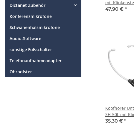
mit Klinkenst
Dictanet Zubehör
47,90 €
*
Konferenzmikrofone
Schwanenhalsmikrofone
Audio-Software
sonstige Fußschalter
Telefonaufnahmeadapter
Ohrpolster
Kopfhörer Unt
SH-50L mit Kl
35,30 €
*