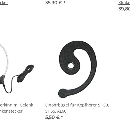
ecker
Klink
35,30 €
*
39,8
erkinn m. Gelenk
Einohrbügel für Kopfhörer SH50,
inkenstecker
SH55, AL60
5,50 €
*