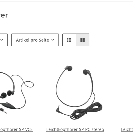
er
Artikel pro Seite
kopfhörer SP-VC5
Leichtkopfhörer SP-PC stereo
Leich