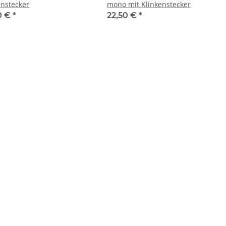
enstecker
mono mit Klinkenstecker
0 €
*
22,50 €
*