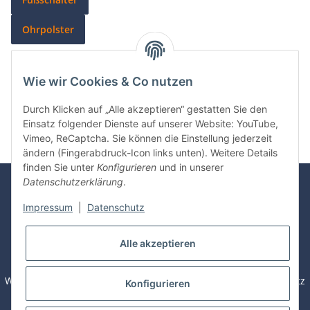
Ohrpolster
Wie wir Cookies & Co nutzen
Kategorien
Durch Klicken auf „Alle akzeptieren“ gestatten Sie den
Einsatz folgender Dienste auf unserer Website: YouTube,
Vimeo, ReCaptcha. Sie können die Einstellung jederzeit
ändern (Fingerabdruck-Icon links unten). Weitere Details
finden Sie unter
Konfigurieren
und in unserer
Datenschutzerklärung
.
Rechnung
Überweisung
Visa /
Mastercard
Impressum
|
Datenschutz
Sofortüberweisung
PayPal
Alle akzeptieren
Widerrufsbelehrung / Muster - Widerrufsformular
Datenschutz
Konfigurieren
AGB
Sitemap
Zahlung & Versand
Impressum
Batteriegesetzhinweise