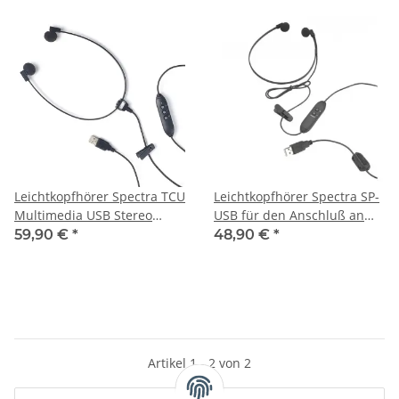
Leichtkopfhörer Spectra TCU
Leichtkopfhörer Spectra SP-
Multimedia USB Stereo
USB für den Anschluß an
Headset mit integriertem
einen PC
59,90 €
*
48,90 €
*
Mikrofon
Artikel 1 - 2 von 2