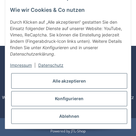
Wie wir Cookies & Co nutzen
Kategorien
Durch Klicken auf „Alle akzeptieren“ gestatten Sie den
Einsatz folgender Dienste auf unserer Website: YouTube,
Vimeo, ReCaptcha. Sie können die Einstellung jederzeit
ändern (Fingerabdruck-Icon links unten). Weitere Details
finden Sie unter
Konfigurieren
und in unserer
Datenschutzerklärung
.
Rechnung
Überweisung
Visa /
Mastercard
Impressum
|
Datenschutz
Sofortüberweisung
PayPal
Alle akzeptieren
Widerrufsbelehrung / Muster - Widerrufsformular
Datenschutz
Konfigurieren
AGB
Sitemap
Zahlung & Versand
Impressum
Batteriegesetzhinweise
Ablehnen
© Dictation-Tools
Powered by
JTL-Shop