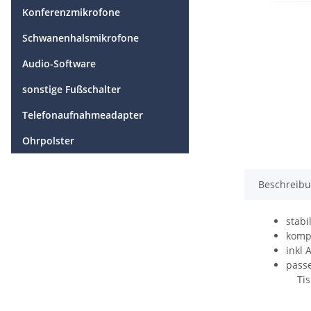
Konferenzmikrofone
Schwanenhalsmikrofone
Audio-Software
sonstige Fußschalter
Telefonaufnahmeadapter
Ohrpolster
Beschreib
stabi
kompa
inkl 
passe
Tisc