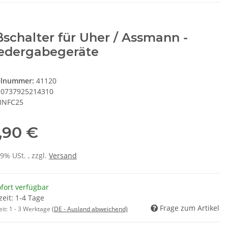
schalter für Uher / Assmann -
edergabegeräte
elnummer:
41120
0737925214310
INFC25
,90 €
19% USt. , zzgl.
Versand
fort verfügbar
zeit: 1-4 Tage
Frage zum Artikel
eit:
1 - 3 Werktage
(DE - Ausland abweichend)