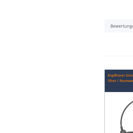
Bewertung
Kopfhörer Unt
Uher / Assma