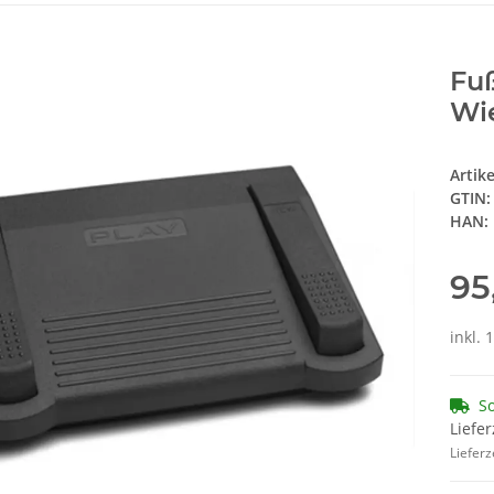
Fuß
Wi
Artik
GTIN:
HAN:
95
inkl. 
So
Liefer
Lieferz