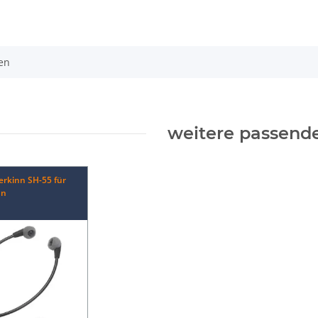
en
weitere passende
erkinn SH-55 für
nn