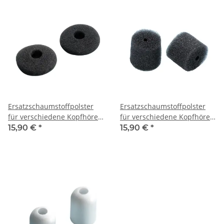
Ersatzschaumstoffpolster
Ersatzschaumstoffpolster
für verschiedene Kopfhörer
für verschiedene Kopfhörer
10er Pack
10er Pack
15,90 €
*
15,90 €
*