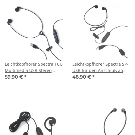
Leichtkopfhörer Spectra TCU
Leichtkopfhörer Spectra SP-
Multimedia USB Stereo
USB für den Anschluß an
Headset mit integriertem
einen PC
59,90 €
*
48,90 €
*
Mikrofon